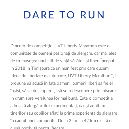
ÎNSCRIERI 2026
DARE TO RUN
CAUTĂ
LOGIN / REGISTER
Dincolo de competiție, UVT Liberty Marathon este o
COȘ
comunitate de oameni pasionați de alergare, dar mai ales
de frumusețea unui stil de viață sănătos și liber. Început
în 2018 în Timișoara ca un manifest prin care ducem
ideea de libertate mai departe, UVT Liberty Marathon își
propune să aducă în față oameni, oameni liberi să fie ei
înșiși, să se descopere și să se redescopere prin mișcare
în drum spre versiunea lor mai bună. Este o competiție
adresată alergătorilor experimentați, dar și adulților,
tinerilor sau copiilor aflați la prima experiență de alergare
în cadrul unei competiții. De la 2 km la 42 km există o
cursă potrivită pentru fiecare.