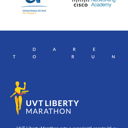
DARE
TO RU