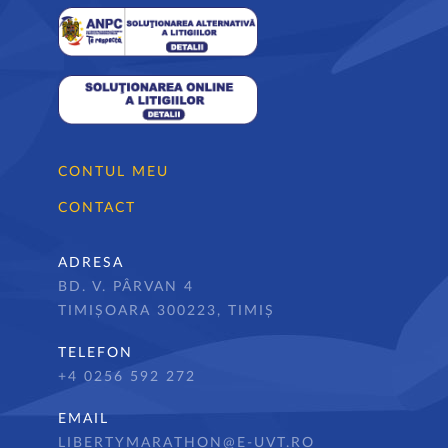
CONTUL MEU
CONTACT
ADRESA
BD. V. PÂRVAN 4
TIMIȘOARA 300223, TIMIȘ
TELEFON
+4 0256 592 272
EMAIL
LIBERTYMARATHON@E-UVT.RO