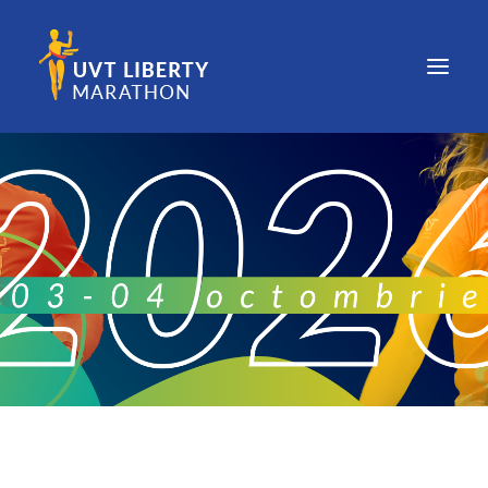
COMPETIȚIE
EDIȚII
NOUTĂȚI
PARTENERI
CONTACT
REZULTATE ȘI FOTOGRAFII