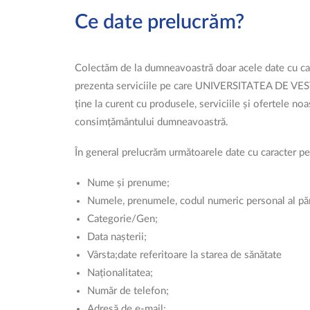
Ce date prelucrăm?
Colectăm de la dumneavoastră doar acele date cu cara
prezenta serviciile pe care UNIVERSITATEA DE VEST D
ține la curent cu produsele, serviciile și ofertele no
consimțământului dumneavoastră.
În general prelucrăm următoarele date cu caracter p
Nume și prenume;
Numele, prenumele, codul numeric personal al părint
Categorie/Gen;
Data nașterii;
Vârsta;date referitoare la starea de sănătate
Naționalitatea;
Număr de telefon;
Adresă de e-mail;