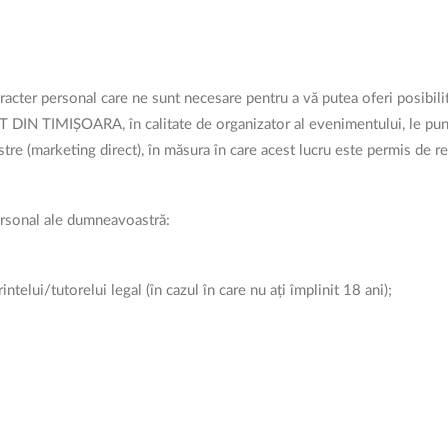
cter personal care ne sunt necesare pentru a vă putea oferi posibilita
IN TIMIȘOARA, în calitate de organizator al evenimentului, le pune l
astre (marketing direct), în măsura în care acest lucru este permis de 
ersonal ale dumneavoastră:
elui/tutorelui legal (în cazul în care nu ați împlinit 18 ani);