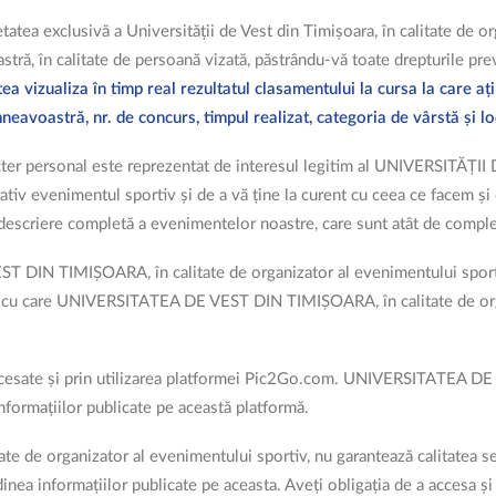
ietatea exclusivă a Universității de Vest din Timișoara, în calitate de 
tră, în calitate de persoană vizată, păstrându-vă toate drepturile pr
a vizualiza în timp real rezultatul clasamentului la cursa la care ați
voastră, nr. de concurs, timpul realizat, categoria de vârstă și lo
racter personal este reprezentat de interesul legitim al UNIVERSITĂȚ
iv evenimentul sportiv și de a vă ține la curent cu ceea ce facem și de
descriere completă a evenimentelor noastre, care sunt atât de complexe
DIN TIMIȘOARA, în calitate de organizator al evenimentului sportiv,
afii cu care UNIVERSITATEA DE VEST DIN TIMIȘOARA, în calitate de org
accesate și prin utilizarea platformei Pic2Go.com. UNIVERSITATEA DE
nformațiilor publicate pe această platformă.
 organizator al evenimentului sportiv, nu garantează calitatea serv
inea informațiilor publicate pe aceasta. Aveți obligația de a accesa și 