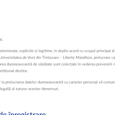
t.
terminate, explicite și legitime, în deplin acord cu scopul principal al c
niversitatea de Vest din Timișoara – Liberty Marathon, prelucrare ca
tarea dumneavoastră de sănătate sunt colectate în vederea prevenirii 
etițional destins.
ilor la prelucrarea datelor dumneavoastră cu caracter personal vă com
 legală) al tuturor acestor demersuri.