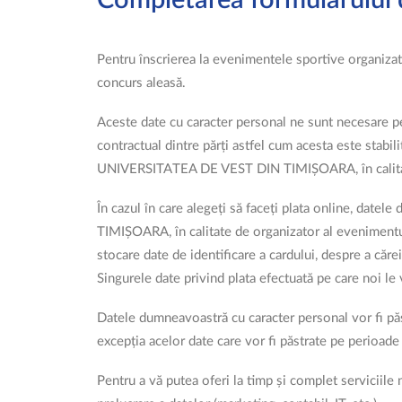
Completarea formularului d
Pentru înscrierea la evenimentele sportive organiz
concurs aleasă.
Aceste date cu caracter personal ne sunt necesare pen
contractual dintre părți astfel cum acesta este stab
UNIVERSITATEA DE VEST DIN TIMIȘOARA, în calitate d
În cazul în care alegeți să faceți plata online, dat
TIMIȘOARA, în calitate de organizator al evenimentului
stocare date de identificare a cardului, despre a cărei 
Singurele date privind plata efectuată pe care noi le vo
Datele dumneavoastră cu caracter personal vor fi păst
excepția acelor date care vor fi păstrate pe perioade 
Pentru a vă putea oferi la timp și complet serviciile