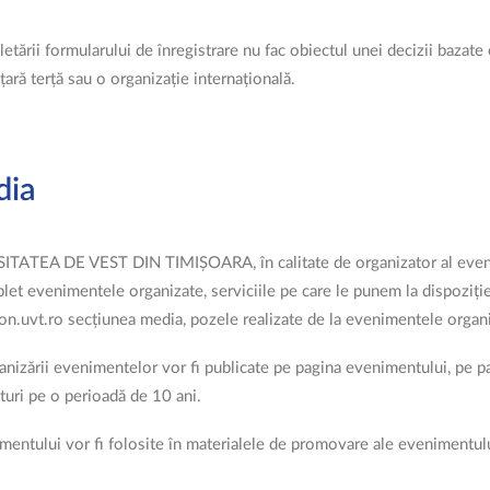
rii formularului de înregistrare nu fac obiectul unei decizii bazate 
 țară terță sau o organizație internațională.
dia
RSITATEA DE VEST DIN TIMIȘOARA, în calitate de organizator al even
et evenimentele organizate, serviciile pe care le punem la dispoziție
on.uvt.ro secțiunea media, pozele realizate de la evenimentele organ
ganizării evenimentelor vor fi publicate pe pagina evenimentului, pe 
nturi pe o perioadă de 10 ani.
imentului vor fi folosite în materialele de promovare ale evenimentului,