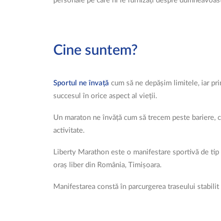
personale pe care ni le furnizați despre dumneavoast
Cine suntem?
Sportul ne învață
cum să ne depășim limitele, iar prin
succesul în orice aspect al vieții.
Un maraton ne învăță cum să trecem peste bariere, cu
activitate.
Liberty Marathon este o manifestare sportivă de ti
oraș liber din România, Timișoara.
Manifestarea constă în parcurgerea traseului stabilit 