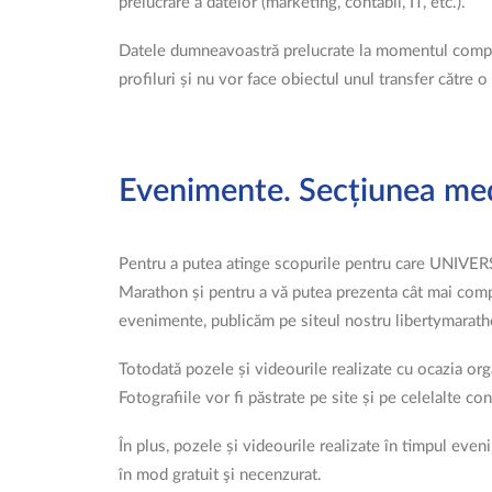
prelucrare a datelor (marketing, contabil, IT, etc.).
Datele dumneavoastră prelucrate la momentul completă
profiluri și nu vor face obiectul unul transfer către o
Evenimente. Secțiunea me
Pentru a putea atinge scopurile pentru care UNIVE
Marathon și pentru a vă putea prezenta cât mai compl
evenimente, publicăm pe siteul nostru libertymarath
Totodată pozele și videourile realizate cu ocazia or
Fotografiile vor fi păstrate pe site și pe celelalte co
În plus, pozele și videourile realizate în timpul even
în mod gratuit şi necenzurat.