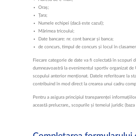
Oraș;
Țara;
Numele echipei (dacă este cazul);
Mărimea tricoului;
Date bancare: nr. cont bancar și banca;
de concurs, timpul de concurs și locul în clasamen
Fiecare categorie de date va fi colectată în scopuri de
dumneavoastră la evenimentul sportiv organizat de U
scopului anterior menționat. Datele referitoare la s
contribuind în mod direct la crearea unui cadru comp
Pentru a asigura principiul transparenței informați
această prelucrare,, scopurile și temeiul juridic (baza