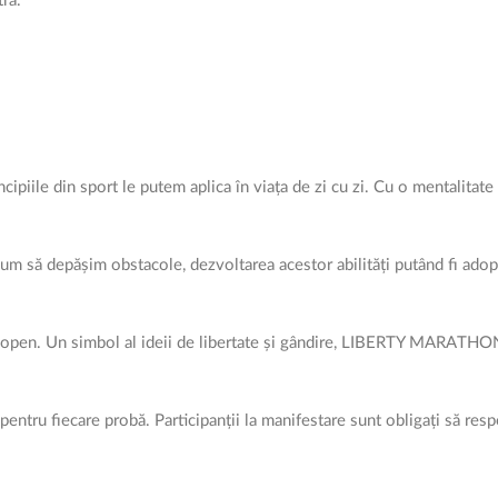
ră.
cipiile din sport le putem aplica în viața de zi cu zi. Cu o mentalitat
m să depășim obstacole, dezvoltarea acestor abilități putând fi adopt
p open. Un simbol al ideii de libertate și gândire, LIBERTY MARATH
pentru fiecare probă. Participanții la manifestare sunt obligați să res