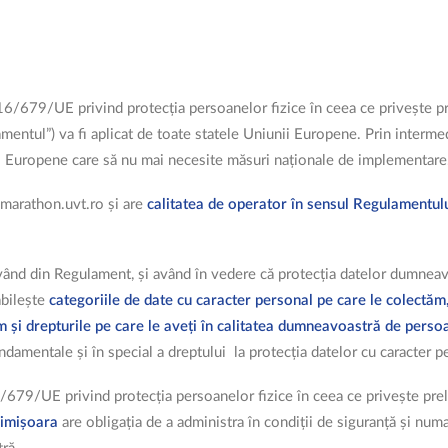
679/UE privind protecția persoanelor fizice în ceea ce privește prel
lamentul”) va fi aplicat de toate statele Uniunii Europene. Prin inter
unii Europene care să nu mai necesite măsuri naționale de implementare
ymarathon.uvt.ro și are
calitatea de operator în sensul Regulamentulu
erivând din Regulament, și având în vedere că protecția datelor dumne
abilește
categoriile de date cu caracter personal pe care le colectăm, 
 și drepturile pe care le aveți în calitatea dumneavoastră de perso
ndamentale și în special a dreptului la protecția datelor cu caracter p
679/UE privind protecția persoanelor fizice în ceea ce privește preluc
Timișoara
are obligația de a administra în condiții de siguranță și numa