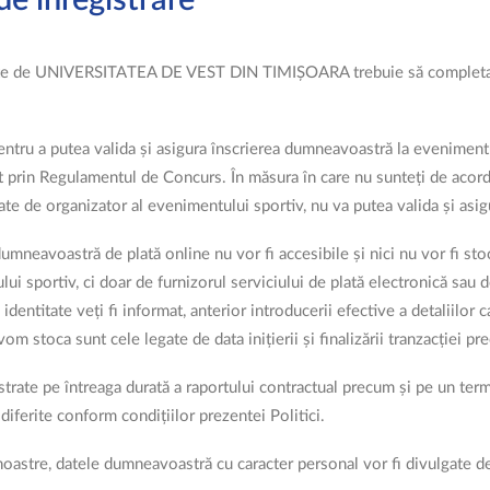
e înregistrare
ate de UNIVERSITATEA DE VEST DIN TIMIȘOARA trebuie să completați f
tru a putea valida și asigura înscrierea dumneavoastră la evenimentul 
ilit prin Regulamentul de Concurs. În măsura în care nu sunteți de aco
e organizator al evenimentului sportiv, nu va putea valida și asigu
ele dumneavoastră de plată online nu vor fi accesibile și nici nu vor 
 sportiv, ci doar de furnizorul serviciului de plată electronică sau de
identitate veți fi informat, anterior introducerii efective a detaliilor c
m stoca sunt cele legate de data inițierii și finalizării tranzacției prec
rate pe întreaga durată a raportului contractual precum și pe un terme
diferite conform condițiilor prezentei Politici.
 noastre, datele dumneavoastră cu caracter personal vor fi divulgate d