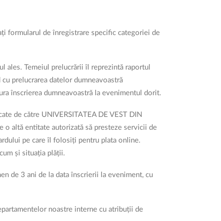
ormularul de înregistrare specific categoriei de
ales. Temeiul prelucrării îl reprezintă raportul
rd cu prelucrarea datelor dumneavoastră
ra înscrierea dumneavoastră la evenimentul dorit.
fi stocate de către UNIVERSITATEA DE VEST DIN
 o altă entitate autorizată să presteze servicii de
ardului pe care îl folosiți pentru plata online.
um și situația plății.
n de 3 ani de la data înscrierii la eveniment, cu
epartamentelor noastre interne cu atribuții de