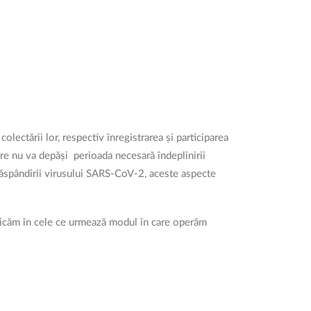
olectării lor, respectiv înregistrarea și participarea
re nu va depăși perioada necesară îndeplinirii
răspândirii virusului SARS-CoV-2, aceste aspecte
unicăm în cele ce urmează modul în care operăm