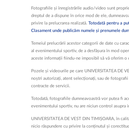
Fotografiile și înregistrările audio/video sunt propr
dreptul de a dispune în orice mod de ele, dumneavoas
privire la prelucrarea realizată.
Totodată pentru a pute
Clasament unde publicăm numele și prenumele dumnea
Temeiul prelucrării acestor categorii de date cu ca
al evenimentului sportiv, de a desfășura în mod operat
aceste informații fiindu-ne imposibil să vă oferim o 
Pozele și videourile pe care UNIVERSITATEA DE VEST 
noștri autorizați, atent selecționați, sau de fotogr
contracte de servicii.
Totodată, fotografiile dumneavoastră vor putea fi 
evenimentului sportiv, nu are niciun control asupra i
UNIVERSITATEA DE VEST DIN TIMIȘOARA, în calitate de
nicio răspundere cu privire la conținutul și corectitud