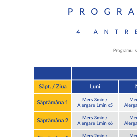
PROGRA
4 ANTR
Programul s
Săpt. / Ziua
Luni
Mers 3min /
Mer
Săptămâna 1
Alergare 1min x5
Alerg
Mers 3min /
Mer
Săptămâna 2
Alergare 1min x6
Alerg
Mers 2min /
Mer