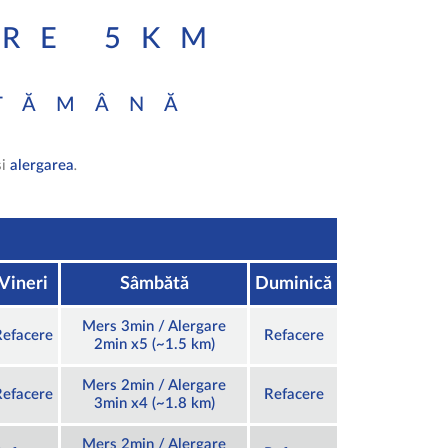
IRE 5KM
PTĂMÂNĂ
și
alergarea
.
Vineri
Sâmbătă
Duminică
Mers 3min / Alergare
Refacere
Refacere
2min x5 (~1.5 km)
Mers 2min / Alergare
Refacere
Refacere
3min x4 (~1.8 km)
Mers 2min / Alergare