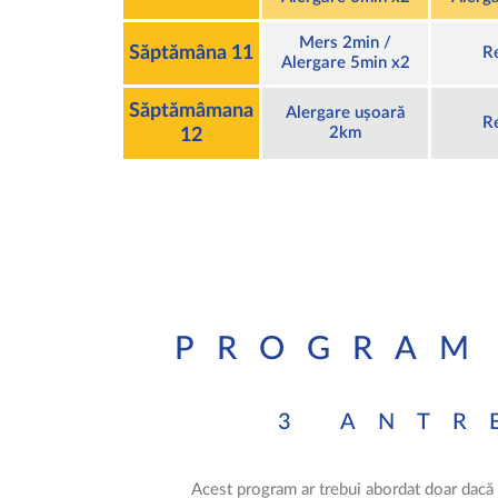
Mers 2min /
Săptămâna 11
R
Alergare 5min x2
Săptămâmana
Alergare ușoară
R
2km
12
PROGRAM
3 ANTR
Acest program ar trebui abordat doar dacă 