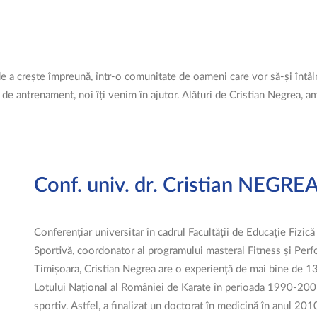
e a crește împreună, într-o comunitate de oameni care vor să-și întâl
 de antrenament, noi îți venim în ajutor. Alături de Cristian Negrea, a
Conf. univ. dr. Cristian NEGRE
Conferențiar universitar în cadrul Facultății de Educație Fizic
Sportivă, coordonator al programului masteral Fitness și Perf
Timișoara, Cristian Negrea are o experiență de mai bine de 1
Lotului Național al României de Karate în perioada 1990-2003
sportiv. Astfel, a finalizat un doctorat în medicină în anul 201