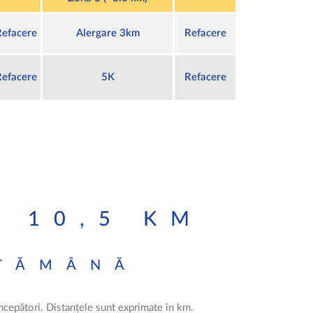
Refacere
Alergare 3km
Refacere
Refacere
5K
Refacere
 10,5 KM
PTĂMÂNĂ
ncepători. Distanțele sunt exprimate în km.