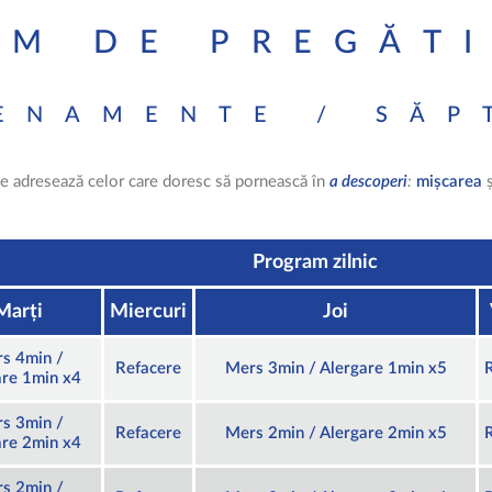
M DE PREGĂT
ENAMENTE / SĂ
e adresează celor care doresc să pornească în
a descoperi
:
mișcarea
Program zilnic
Marți
Miercuri
Joi
s 4min /
Refacere
Mers 3min / Alergare 1min x5
are 1min x4
s 3min /
Refacere
Mers 2min / Alergare 2min x5
are 2min x4
s 2min /