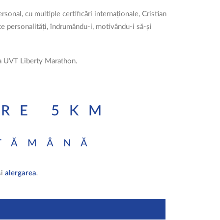
sonal, cu multiple certificări internaționale, Cristian
e personalități, îndrumându-i, motivându-i să-și
 la UVT Liberty Marathon.
IRE 5KM
PTĂMÂNĂ
și
alergarea
.