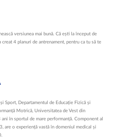
nească versiunea mai bună. Că ești la început de
m creat 4 planuri de antrenament, pentru ca tu să te
A
ă și Sport, Departamentul de Educație Fizică și
ormanță Motrică, Universitatea de Vest din
3 ani în sportul de mare performanță. Component al
, are o experiență vastă în domeniul medical și
0.