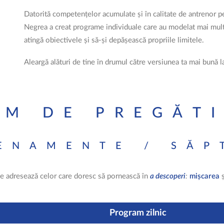
Datorită competențelor acumulate și în calitate de antrenor per
Negrea a creat programe individuale care au modelat mai mult
atingă obiectivele și să-și depășească propriile limitele.
Aleargă alături de tine în drumul către versiunea ta mai bună
M DE PREGĂT
ENAMENTE / SĂ
e adresează celor care doresc să pornească în
a descoperi
:
mișcarea
Program zilnic