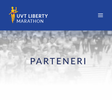
COMPETIȚIE
EDIȚII
PARTENERI
NOUTĂȚI
PARTENERI
CONTACT
REZULTATE ȘI FOTOGRAFII