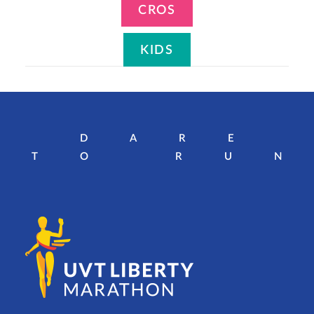
CROS
KIDS
DARE
TO RU