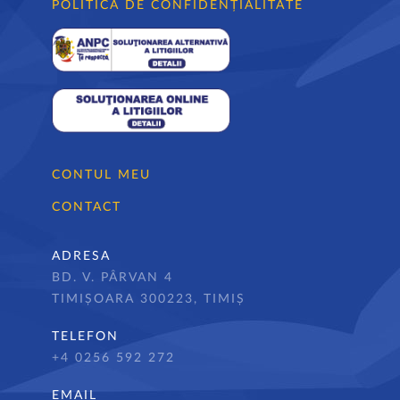
POLITICA DE CONFIDENȚIALITATE
CONTUL MEU
CONTACT
ADRESA
BD. V. PÂRVAN 4
TIMIȘOARA 300223, TIMIȘ
TELEFON
+4 0256 592 272
EMAIL