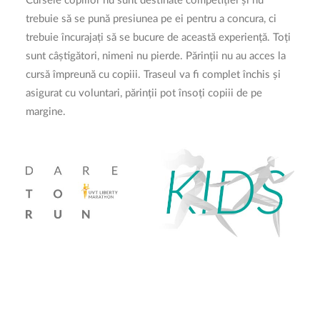
Cursele copiilor nu sunt destinate competiției și nu
trebuie să se pună presiunea pe ei pentru a concura, ci
trebuie încurajați să se bucure de această experiență. Toți
sunt câștigători, nimeni nu pierde. Părinții nu au acces la
cursă împreună cu copiii. Traseul va fi complet închis și
asigurat cu voluntari, părinții pot însoți copiii de pe
margine.