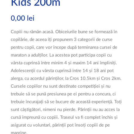
Kids 200m
0,00
lei
Copiii nu rămân acasă. Obiceiurile bune se formează în
copilărie, de aceea îți propunem 3 categorii de curse
pentru copii, care vor începe după terminarea cursei de
maraton a adulților. La acestea pot participa copii cu
vârsta cuprinsă între minim 4 și maxim 14 ani împliniți.
Adolescenții cu vârsta cuprinsă între 14 și 18 ani pot
alerga, cu acordul părinților, la Cros 10.5km și Cros 2km.
Cursele copiilor nu sunt destinate competiției și nu
trebuie să se pună presiunea pe ei pentru a concura, ci
trebuie încurajați să se bucure de această experiență. Toți
sunt câștigători, nimeni nu pierde. Părinții nu au acces la
cursă împreună cu copiii. Traseul va fi complet închis și
asigurat cu voluntari, părinții pot însoți copiii de pe
margine.