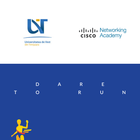
DARE
TO RU