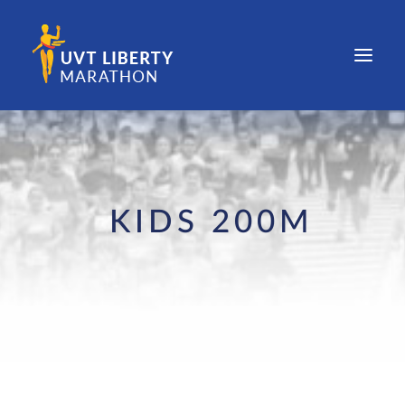
COMPETIȚIE
EDIȚII
KIDS 200M
NOUTĂȚI
PARTENERI
CONTACT
REZULTATE ȘI FOTOGRAFII