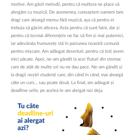
motive. Am găsit melodii, pentru că multora ne place să
alergăm cu muzică. De asemenea, cunoaștem oameni tare
dragi care aleargă mereu fără muzică, așa că pentru ei
trebuia să găsim altceva. Asta pentru că sunt faini, dar și
pentru că tocmai diferențele ne fac să fim și mai puternici,
iar adevărata frumusețe stă în pasiunea noastră comună
pentru mișcare. Am adăugat deserturi, pentru că toți avem
mici păcate. Apoi, ne-am gândit la acei fluturi din stomac
care de atât de multe ori nu ne dau pace. Ne-am gândit și
la dragii noștri studenți care, din când în când, mai aleargă
câte un curs… sau poate două. La final, am adăugat și
deadline-urile, pe acelea le-am alergat noi deja.