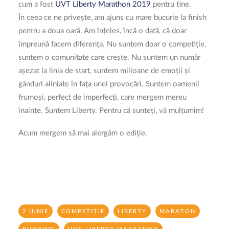
cum a fost
UVT Liberty Marathon 2019
pentru tine.
În ceea ce ne privește, am ajuns cu mare bucurie la finish
pentru a doua oară. Am înțeles, încă o dată, că doar
împreună facem diferența. Nu suntem doar o competiție,
suntem o comunitate care crește. Nu suntem un număr
așezat la linia de start, suntem milioane de emoții și
gânduri aliniate în fața unei provocări. Suntem oamenii
frumoși, perfect de imperfecți, care mergem mereu
înainte. Suntem Liberty. Pentru că sunteți, vă mulțumim!
Acum mergem să mai alergăm o ediție.
2 IUNIE
COMPETIȚIE
LIBERTY
MARATON