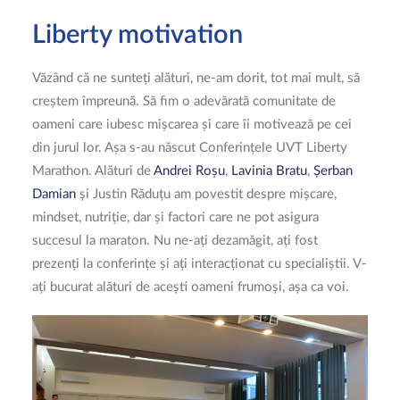
Liberty motivation
Văzând că ne sunteți alături, ne-am dorit, tot mai mult, să
creștem împreună. Să fim o adevărată comunitate de
oameni care iubesc mișcarea și care îi motivează pe cei
din jurul lor. Așa s-au născut Conferințele UVT Liberty
Marathon. Alături de
Andrei Roșu
,
Lavinia Bratu
,
Șerban
Damian
și Justin Răduțu am povestit despre mișcare,
mindset, nutriție, dar și factori care ne pot asigura
succesul la maraton. Nu ne-ați dezamăgit, ați fost
prezenți la conferințe și ați interacționat cu specialiștii. V-
ați bucurat alături de acești oameni frumoși, așa ca voi.