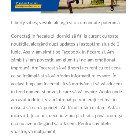
Liberty vibes, veștile aleargă și o comunitate puternică
Conectați în fiecare zi, dornici să fiți la curent cu toate
noutățile, alergând după updates și așteptând ziua de 2
iunie. Așa v-am simțit pe Facebook în fiecare zi. Am
zâmbit și am povestit, am glumit și ne-am emoționat
împreună. Am încercat să vă ținem la curent cu tot ceea
ce se întâmplă și să vă oferim informații relevante. În
același timp, am încercat să vă motivăm și să vă aducem
în feed oameni și povești care să vă inspire. Acolo unde
am avut îndoieli, v-am întrebat pe voi, erați cei mai în
măsură să ne răspundeți. Ați făcut-o fără ezitare. Astăzi
încă vorbiți cu noi, deci nu v-am plictisit… până acum. Și
nici nu avem de gând să o facem. Pentru cuvintele
voastre, vă mulțumim!