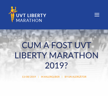
COMPETIȚIE
CUM A FOST UVT
EDIȚII
LIBERTY MARATHON
NOUTĂȚI
2019?
PARTENERI
CONTACT
13/08/2019
|
IN
#ALERGLIBER
|
BY
UN ALERGĂTOR
REZULTATE ȘI FOTOGRAFII