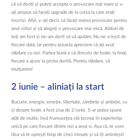
că vă doriți și puteți accepta o provocare mai mare și v-
ați propus să faceți upgrade de la cursa la care erați
înscriși. Alții, v-ați decis să lăsați marea provocare pentru
anul viitor și să alegeți o provocare mai mică. Alături de
toți am fost și ne-am dorit să vă ajutăm. Nu ne-a ieșit de
fiecare dată, iar pentru aceasta apreciem că ați avut
răbdare cu noi. Partea bună e că dincolo de toate, la final,
fiecare a ajuns la proba dorită. Pentru răbdare, vă
mulțumim!
2 iunie – aliniați la start
Bucurie, energie, emoție, libertate, zâmbete și ambiție, cu
și despre toate a fost ziua de 2 iunie. S-ar putea spune
atât de multe, însă frumusețea stă tocmai în experiența
unică pe care fiecare dintre noi a avut-o. Așa că, te vom
lăsa să te oprești timp de cinci minute și să îți amintești