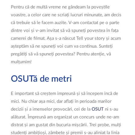
Pentru că de multă vreme ne gândeam la poveștile
voastre, a celor care ne scriați lucruri minunate, am decis
că trebuie să le facem auzite. V-am contactat pe o parte
dintre voi și v-am invitat să vă spuneți povestea în fața
camerei de filmat. Așa s-a născut Tell your story și acum
așteptăm să ne spuneți voi cum va continua. Sunteți
pregătiți să vă spuneți povestea? Pentru atenție, vă
mulțumim!
OSUTă de metri
E important să creștem împreună și să începem încă de
mici. Nu chiar așa mici, dar aflați în perioada marilor
decizii și a imenselor provocări, cei de la
OSUT
ni s-au
alăturat. Împreună am organizat un concurs unde ne-am
distrat și am gustat din bucuria mișcării. Trei probe, mulți
studenți ambițioși, zâmbete și premii s-au aliniat la linia