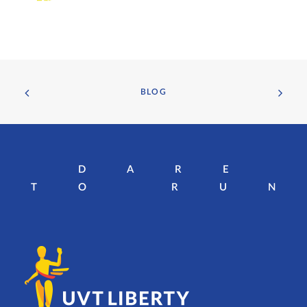
BLOG
DARE
TO RU