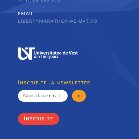
+4 0256 592 272
EMAIL
LIBERTYMARATHON@E-UVT.RO
ÎNSCRIE-TE LA NEWSLETTER
ÎNSCRIE-TE