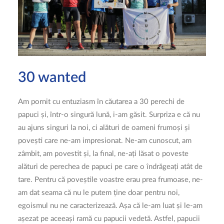
30 wanted
Am pornit cu entuziasm în căutarea a 30 perechi de
papuci și, într-o singură lună, i-am găsit. Surpriza e că nu
au ajuns singuri la noi, ci alături de oameni frumoși și
povești care ne-am impresionat. Ne-am cunoscut, am
zâmbit, am povestit și, la final, ne-ați lăsat o poveste
alături de perechea de papuci pe care o îndrăgeați atât de
tare. Pentru că poveștile voastre erau prea frumoase, ne-
am dat seama că nu le putem ține doar pentru noi,
egoismul nu ne caracterizează. Așa că le-am luat și le-am
așezat pe aceeași ramă cu papucii vedetă. Astfel, papucii