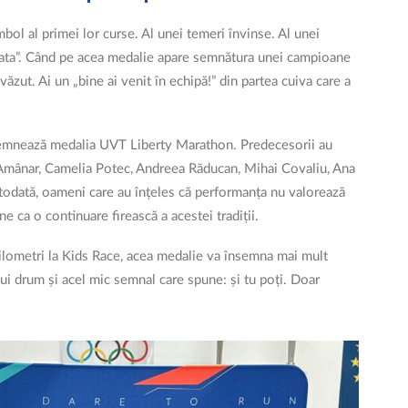
bol al primei lor curse. Al unei temeri învinse. Al unei
gata”. Când pe acea medalie apare semnătura unei campioane
văzut. Ai un „bine ai venit în echipă!” din partea cuiva care a
 semnează medalia UVT Liberty Marathon. Predecesorii au
 Amânar, Camelia Potec, Andreea Răducan, Mihai Covaliu, Ana
otodată, oameni care au înțeles că performanța nu valorează
e ca o continuare firească a acestei tradiții.
 kilometri la Kids Race, acea medalie va însemna mai mult
nui drum și acel mic semnal care spune: și tu poți. Doar