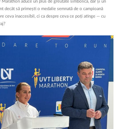
y Marathon aduce un plus de greutate simbolică, dar și un
vant decât să primești o medalie semnată de o campioană
re ceva inaccesibil, ci ca despre ceva ce poți atinge — cu
raj?