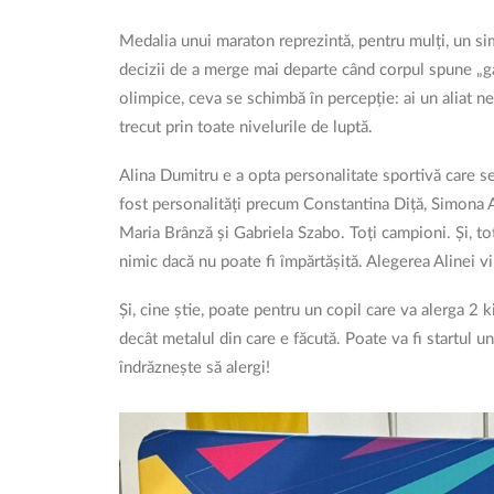
Medalia unui maraton reprezintă, pentru mulți, un sim
decizii de a merge mai departe când corpul spune „
olimpice, ceva se schimbă în percepție: ai un aliat ne
trecut prin toate nivelurile de luptă.
Alina Dumitru e a opta personalitate sportivă care
fost personalități precum Constantina Diță, Simona
Maria Brânză și Gabriela Szabo. Toți campioni. Și, t
nimic dacă nu poate fi împărtășită. Alegerea Alinei vin
Și, cine știe, poate pentru un copil care va alerga 2
decât metalul din care e făcută. Poate va fi startul u
îndrăznește să alergi!