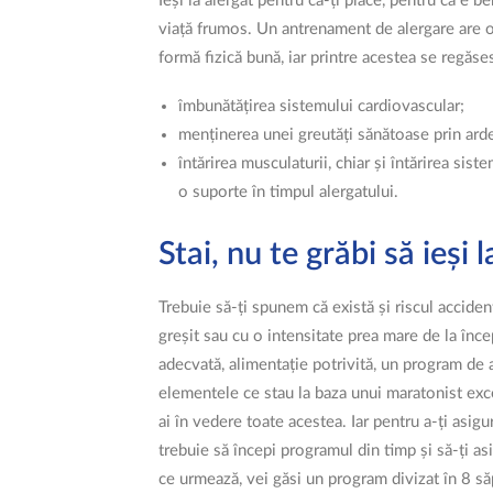
Ieși la alergat pentru că-ți place, pentru că e be
viață frumos. Un antrenament de alergare are o 
formă fizică bună, iar printre acestea se regăse
îmbunătățirea sistemului cardiovascular;
menținerea unei greutăți sănătoase prin arde
întărirea musculaturii, chiar și întărirea sist
o suporte în timpul alergatului.
Stai, nu te grăbi să ieși l
Trebuie să-ți spunem că există și riscul acciden
greșit sau cu o intensitate prea mare de la înc
adecvată, alimentație potrivită, un program de
elementele ce stau la baza unui maratonist exc
ai în vedere toate acestea. Iar pentru a-ți asigu
trebuie să începi programul din timp și să-ți asi
ce urmează, vei găsi un program divizat în 8 să