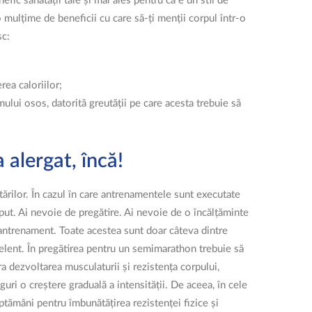
nefic sănătății tale și mai ales pentru că e un stil de
mulțime de beneficii cu care să-ți menții corpul într-o
sc:
rea caloriilor;
emului osos, datorită greutății pe care acesta trebuie să
a alergat, încă!
tărilor. În cazul în care antrenamentele sunt executate
eput. Ai nevoie de pregătire. Ai nevoie de o încălțăminte
 antrenament. Toate acestea sunt doar câteva dintre
elent. În pregătirea pentru un semimarathon trebuie să
ra dezvoltarea musculaturii și rezistența corpului,
guri o creștere graduală a intensității. De aceea, în cele
ptămâni pentru îmbunătățirea rezistenței fizice și