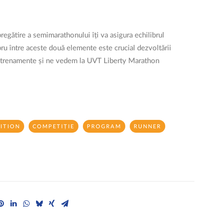
egătire a semimarathonului îți va asigura echilibrul
ru între aceste două elemente este crucial dezvoltării
 antrenamente și ne vedem la UVT Liberty Marathon
ITION
COMPETIȚIE
PROGRAM
RUNNER