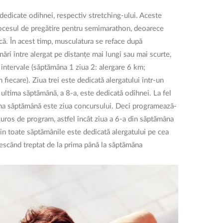
 dedicate odihnei, respectiv stretching-ului. Aceste
rocesul de pregătire pentru semimarathon, deoarece
că. În acest timp, musculatura se reface după
nări între alergat pe distanțe mai lungi sau mai scurte,
e intervale (săptămâna 1 ziua 2: alergare 6 km;
fiecare). Ziua trei este dedicată alergatului într-un
n ultima săptămână, a 8-a, este dedicată odihnei. La fel
ltima săptămână este ziua concursului. Deci programează-
iguros de program, astfel încât ziua a 6-a din săptămâna
din toate săptămânile este dedicată alergatului pe cea
crescând treptat de la prima până la săptămâna