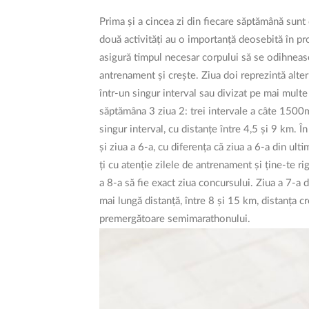
Prima și a cincea zi din fiecare săptămână sunt
două activități au o importanță deosebită în p
asigură timpul necesar corpului să se odihneas
antrenament și crește. Ziua doi reprezintă alter
într-un singur interval sau divizat pe mai mult
săptămâna 3 ziua 2: trei intervale a câte 1500m 
singur interval, cu distanțe între 4,5 și 9 km. Î
și ziua a 6-a, cu diferența că ziua a 6-a din u
ți cu atenție zilele de antrenament și ține-te r
a 8-a să fie exact ziua concursului. Ziua a 7-a 
mai lungă distanță, între 8 și 15 km, distanța 
premergătoare semimarathonului.