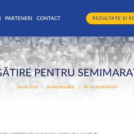
I
PARTENERI
CONTACT
REZULTATE ȘI F
GĂTIRE PENTRU SEMIMAR
14/05/2018
|
IN
#ALERGLIBER
|
BY
UN ALERGĂTOR