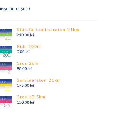
ÎNSCRIE-TE ȘI TU
Ștafetă Semimaraton 21km
210,00
lei
Kids 200m
0,00
lei
Cros 2km
90,00
lei
Semimaraton 21km
175,00
lei
Cros 10.5km
150,00
lei