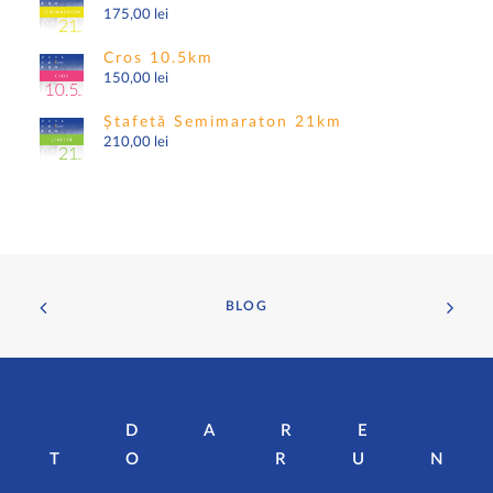
175,00
lei
Cros 10.5km
150,00
lei
Ștafetă Semimaraton 21km
210,00
lei
BLOG
DARE
TO RU