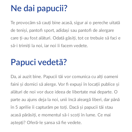
Ne dai papucii?
Te provocăm să cauți bine acasă, sigur ai o pereche uitată
de teniși, pantofi sport, adidași sau pantofi de alergare
care ți-au fost alături. Odată găsiți, tot ce trebuie să faci e
să-i trimiți la noi, iar noi îi facem vedete.
Papuci vedetă?
Da, ai auzit bine. Papucii tăi vor comunica cu alți oameni
faini și dornici să alerge. Vor fi expuși în locații publice și
alături de noi vor duce ideea de libertate mai departe. O
parte au ajuns deja la noi, unii încă aleargă liberi, dar până
în 5 aprilie îi capturăm pe toți. Dacă și papucii tăi stau
acasă părăsiți, e momentul să-i scoți în lume. Ce mai
aștepți? Oferă-le șansa să fie vedete.