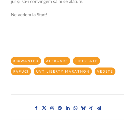
jur și să-i convingem să ni se alăture.
Ne vedem la Start!
#30WANTED
ALERGARE
LIBERTATE
PAPUCI
UVT LIBERTY MARATHON
VEDETE