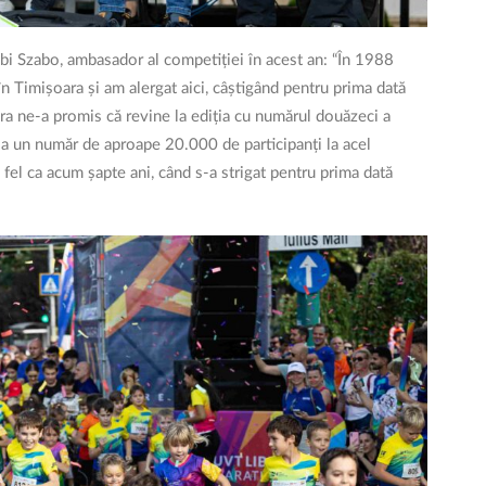
bi Szabo, ambasador al competiției în acest an: “În 1988
n Timișoara și am alergat aici, câștigând pentru prima dată
ara ne-a promis că revine la ediția cu numărul douăzeci a
la un număr de aproape 20.000 de participanți la acel
fel ca acum șapte ani, când s-a strigat pentru prima dată