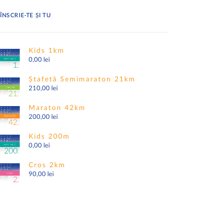
ÎNSCRIE-TE ȘI TU
Kids 1km
0,00
lei
Ștafetă Semimaraton 21km
210,00
lei
Maraton 42km
200,00
lei
Kids 200m
0,00
lei
Cros 2km
90,00
lei