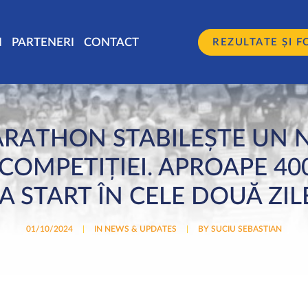
I
PARTENERI
CONTACT
REZULTATE ȘI F
ARATHON STABILEȘTE UN 
 COMPETIȚIEI. APROAPE 4
LA START ÎN CELE DOUĂ ZIL
01/10/2024
|
IN
NEWS & UPDATES
|
BY
SUCIU SEBASTIAN