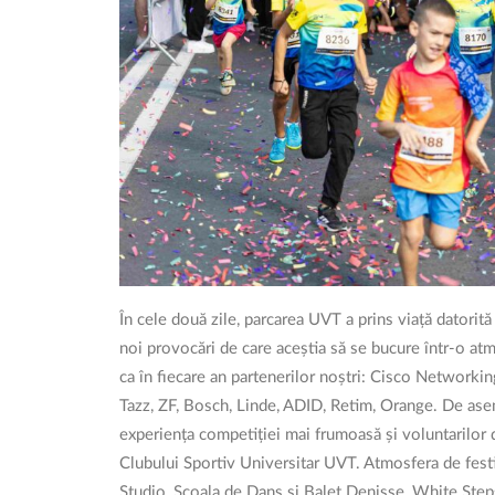
În cele două zile, parcarea UVT a prins viață datorită 
noi provocări de care aceștia să se bucure într-o at
ca în fiecare an partenerilor noștri: Cisco Network
Tazz, ZF, Bosch, Linde, ADID, Retim, Orange. De ase
experiența competiției mai frumoasă și voluntarilor
Clubului Sportiv Universitar UVT. Atmosfera de fest
Studio, Școala de Dans și Balet Denisse, White Steps 