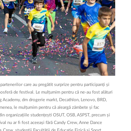
partenerilor care au pregătit surprize pentru participanți și
mosferă de festival. Le mulțumim pentru că ne-au fost alături
ing Academy, dm drogerie markt, Decathlon, Lenovo, BRD,
menea, le mulțumim pentru că aleargă zâmbete și fac
 din organizațiile studențești OSUT, OSB, ASPST, precum și
ival nu ar fi fost aceeași fără Candy Crew, Anne Dance
Crew, studenții Facultății de Educație Fizică și Sport,