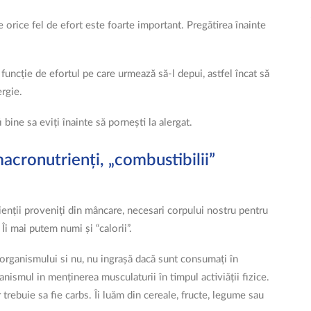
 orice fel de efort este foarte important. Pregătirea înainte
funcție de efortul pe care urmează să-l depui, astfel încat să
rgie.
bine sa eviți înainte să pornești la alergat.
acronutrienți, „combustibilii”
ienții proveniți din mâncare, necesari corpului nostru pentru
Îi mai putem numi și “calorii”.
 organismului si nu, nu ingrașă dacă sunt consumați în
ganismul in menținerea musculaturii în timpul activiății fizice.
trebuie sa fie carbs. Îi luăm din cereale, fructe, legume sau