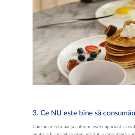
3. Ce NU este bine să consumăm
Cum am menționat și anterior, este important să eviț
pentru a fi capabil să depui efortul la capacitatea op