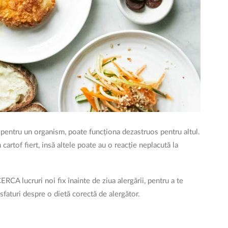
 pentru un organism, poate funcționa dezastruos pentru altul.
rtof fiert, insă altele poate au o reacție neplacută la
RCA lucruri noi fix înainte de ziua alergării, pentru a te
sfaturi despre o dietă corectă de alergător.