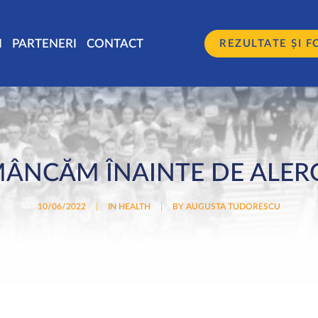
I
PARTENERI
CONTACT
REZULTATE ȘI F
MÂNCĂM ÎNAINTE DE ALER
10/06/2022
|
IN
HEALTH
|
BY
AUGUSTA TUDORESCU