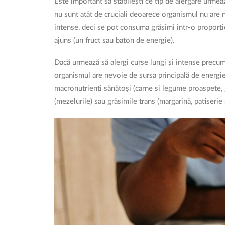
Este important să stabilești ce tip de alergare urmează
nu sunt atât de cruciali deoarece organismul nu are n
intense, deci se pot consuma grăsimi într-o proporți
ajuns (un fruct sau baton de energie).
Dacă urmează să alergi curse lungi și intense precu
organismul are nevoie de sursa principală de energi
macronutrienți sănătoși (carne si legume proaspete, 
(mezelurile) sau grăsimile trans (margarină, patiserie 