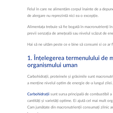
Felul în care ne alimentăm corpul înainte de a depune
de alergare nu reprezintă nici ea o excepție.
Alimentața trebuie să fie bogată în macronutrienți în 
previi senzația de amețeală sau nivelul scăzut de ene
Hai să ne uităm peste ce e bine să consumi si ce ar fi 
1. Înțelegerea termenulului de m
organismului uman
Carbohidrații, proteinele și grăsimile sunt macronutr
a menține nivelul optim de energie de-a lungul zilei. 
Carbohidrații
sunt sursa principală de combustibil a
cantități și varietăți optime. Ei ajută cel mai mult or
Cam jumătate din macronutrienții consumați zilnic ar 