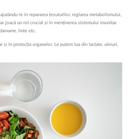
ajutându-le în repararea țesuturilor, reglarea metabolismului,
ar joacă un rol crucial și în menținerea sistemului imunitar.
edamame, linte etc.
r și în protecția organelor. Le putem lua din lactate, uleiuri,