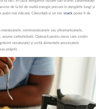
 să faci. În cazul alergărilor ușoare sau scurte, carbohidrații
evoie de la fel de multă energie precum în alergările lungi și
e puțin mai ridicată. Câteodată și un mic
snack
poate fi de
m maratoanele, semimaratoanele sau ultramartoanele,
e, anume carbohidratii. Optează pentru mese care conțin
grăsimi nesaturate) și evită alimentele procesatele
sau prăjeli).