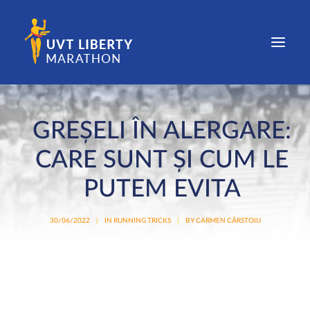
COMPETIȚIE
GREȘELI ÎN ALERGARE:
EDIȚII
CARE SUNT ȘI CUM LE
NOUTĂȚI
PUTEM EVITA
PARTENERI
CONTACT
30/06/2022
|
IN
RUNNING TRICKS
|
BY
CARMEN CÂRSTOIU
REZULTATE ȘI FOTOGRAFII