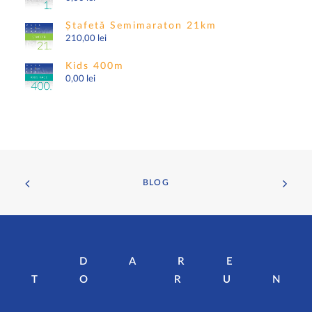
Ștafetă Semimaraton 21km
210,00
lei
Kids 400m
0,00
lei
BLOG
DARE
TO RU