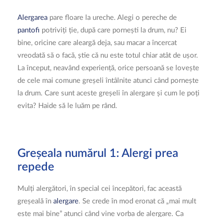
ÎNSCRIERI 2026
Alergarea
pare floare la ureche. Alegi o pereche de
pantofi
potriviți ție, după care pornești la drum, nu? Ei
bine, oricine care aleargă deja, sau macar a încercat
CAUTĂ
vreodată să o facă, știe că nu este totul chiar atât de ușor.
LOGIN / REGISTER
La început, neavând experiență, orice persoană se lovește
de cele mai comune greșeli întâlnite atunci când pornește
COȘ
la drum. Care sunt aceste greșeli în alergare și cum le poți
evita? Haide să le luăm pe rând.
Greșeala numărul 1: Alergi prea
repede
Mulți alergători, în special cei începători, fac această
greșeală în
alergare
. Se crede în mod eronat că „mai mult
este mai bine” atunci când vine vorba de alergare. Ca