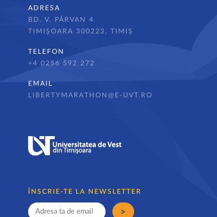
ADRESA
BD. V. PÂRVAN 4
TIMIȘOARA 300223, TIMIȘ
TELEFON
+4 0256 592 272
EMAIL
LIBERTYMARATHON@E-UVT.RO
ÎNSCRIE-TE LA NEWSLETTER