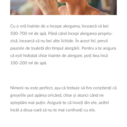
Cu o oră înainte de a începe alergarea, încearcă să bei
500-700 ml de apă. Până când începi alergarea propriu-
zisă, încearcă să nu bei alte lichide. În acest fel, previi
pauzele de toaletă din timpul alergării. Pentru a te asigura
că ești hidratat chiar înainte de alergare, poți bea încă
100-200 ml de apă.
Nimeni nu este perfect, așa că trebuie să fim conștienți că
greșelile pot apărea oricând, chiar și atunci când ne
așteptăm mai puțin. Asigură-te că înveți din ele, astfel
încât a doua oară să nu te mai confrunți cu ele.