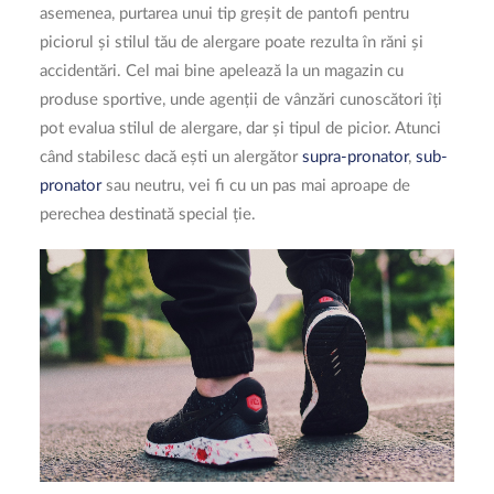
asemenea, purtarea unui tip greșit de pantofi pentru
piciorul și stilul tău de alergare poate rezulta în răni și
accidentări. Cel mai bine apelează la un magazin cu
produse sportive, unde agenții de vânzări cunoscători îți
pot evalua stilul de alergare, dar și tipul de picior. Atunci
când stabilesc dacă ești un alergător
supra-pronator
,
sub-
pronator
sau neutru, vei fi cu un pas mai aproape de
perechea destinată special ție.